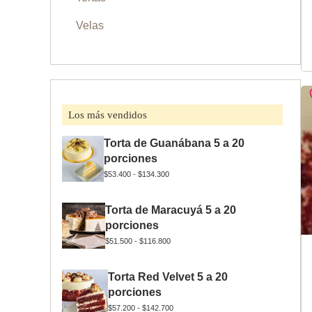
Velas
Los más vendidos
Torta de Guanábana 5 a 20
porciones
$
53.400
-
$
134.300
Torta de Maracuyá 5 a 20
porciones
$
51.500
-
$
116.800
Torta Red Velvet 5 a 20
porciones
$
57.200
-
$
142.700