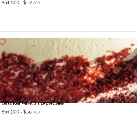
Precio
$
51.500
$
-
116.800
Torta Red Velvet 5 a 20 porciones
Precio
$
57.200
$
-
142.700