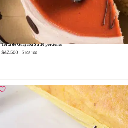
Torta de Guayaba 5 a 20 porciones
Precio
$
47.500
$
-
108.100