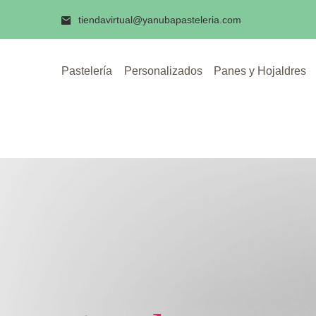
Skip
Inicio
/ Tienda
tiendavirtual@yanubapasteleria.com
to
content
Pastelería
Personalizados
Panes y Hojaldres