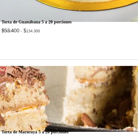
Torta de Guanábana 5 a 20 porciones
Precio
$
53.400
$
-
134.300
Torta de Maracuyá 5 a 20 porciones