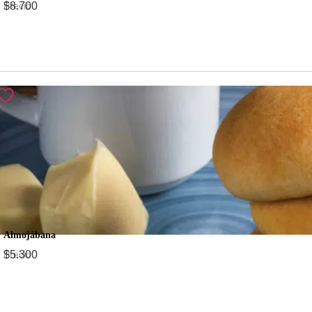
Precio
$
8.700
Almojábana
Precio
$
5.300