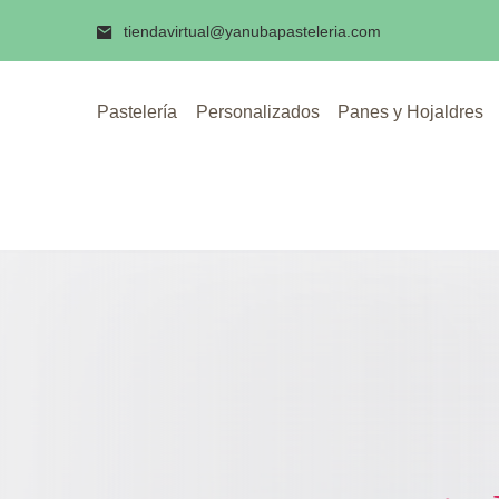
Skip
Inicio
/ Panes y Hojaldres
tiendavirtual@yanubapasteleria.com
to
content
Pastelería
Personalizados
Panes y Hojaldres