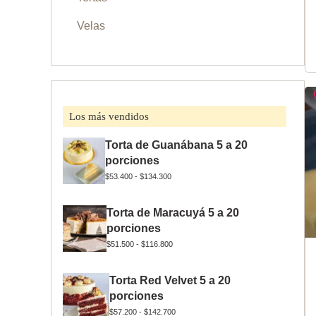
Velas
Los más vendidos
Torta de Guanábana 5 a 20
porciones
$
53.400
-
$
134.300
Torta de Maracuyá 5 a 20
porciones
$
51.500
-
$
116.800
Torta Red Velvet 5 a 20
porciones
$
57.200
-
$
142.700