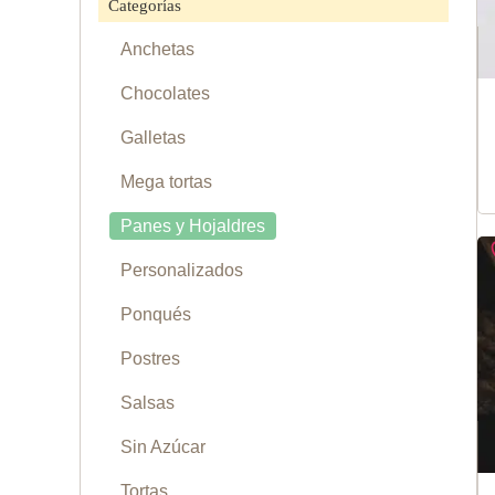
Categorías
Anchetas
Chocolates
Galletas
Mega tortas
Panes y Hojaldres
Personalizados
Ponqués
Postres
Salsas
Sin Azúcar
Tortas