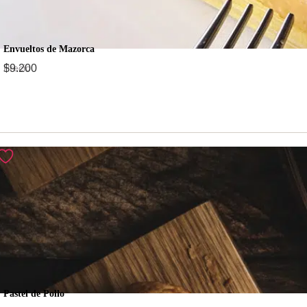
Envueltos de Mazorca
Precio
$
9.200
Pastel de Pollo