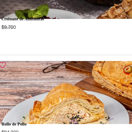
Croissant de Almendras
Precio
$
9.700
Rollo de Pollo