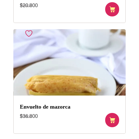
Precio
$
20.800
Envuelto de mazorca
Precio
$
36.800