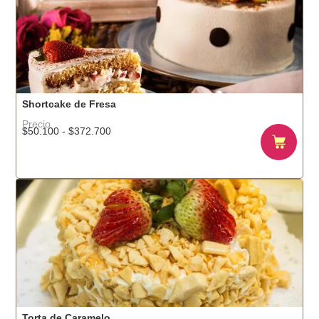
$403.200
Shortcake de Fresa
Precio
Rango
$
50.100
-
$
372.700
de
precios:
desde
$50.100
hasta
$372.700
Torta de Caramelo