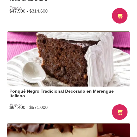
Precio
Rango
$
47.500
-
$
314.600
de
precios:
desde
$47.500
hasta
$314.600
Ponqué Negro Tradicional Decorado en Merengue
Italiano
Precio
Rango
$
64.400
-
$
571.000
de
precios:
desde
$64.400