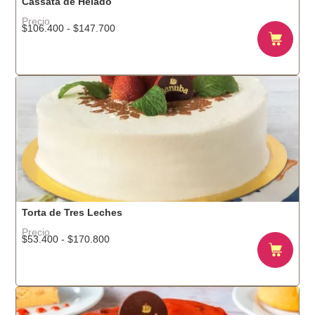
Cassata de Helado
Precio
$
106.400
-
$
147.700
Torta de Tres Leches
Precio
Rango
$
53.400
-
$
170.800
de
precios:
desde
$53.400
hasta