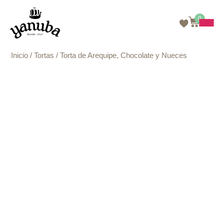
0
Skip
Inicio
/
Tortas
/ Torta de Arequipe, Chocolate y Nueces
to
content