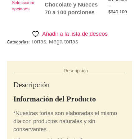
variantes.
Seleccionar
Chocolate y Nueces
en
-
Las
Este
opciones
la
70 a 100 porciones
$
640.100
opciones
producto
página
se
tiene
de
pueden
múltiples
producto
elegir
variantes.
Añadir a la lista de deseos
en
Las
Tortas
Mega tortas
Categorías:
,
la
opciones
página
se
de
pueden
producto
elegir
en
Descripción
la
página
Descripción
de
producto
Información del Producto
*Nuestras tortas son elaboradas el mismo
día con productos naturales y sin
conservantes.