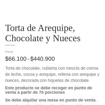
Torta de Arequipe,
Chocolate y Nueces
Rango
$
66.100
-
$
440.900
de
Torta de chocolate, cubierta con mezcla de crema
precios:
de leche, cocoa y arequipe, rellena con arequipe y
nueces, decorada con hojuelas de chocolate.
desde
Este producto se debe recoger en punto de
$66.100
venta a partir de 70
porciones
hasta
Se debe alquilar una mesa en punto de venta
,