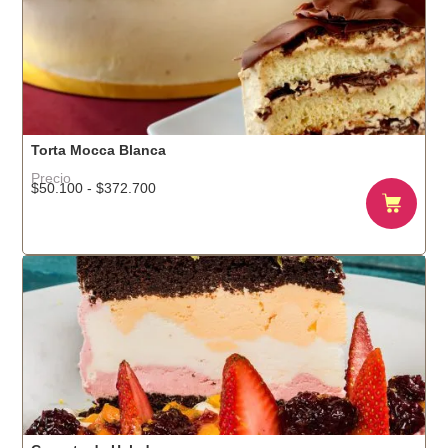
hasta
$571.000
Torta Mocca Blanca
Precio
Rango
$
50.100
-
$
372.700
de
precios:
desde
$50.100
hasta
$372.700