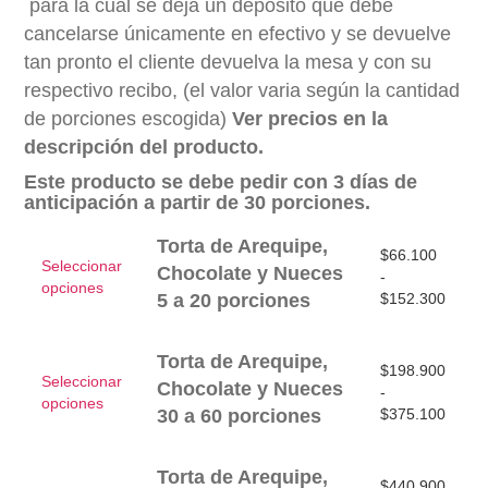
para la cual se deja un deposito que debe
$440.900
cancelarse únicamente en efectivo y se devuelve
tan pronto el cliente devuelva la mesa y con su
respectivo recibo, (el valor varia según la cantidad
de porciones escogida)
Ver precios en la
descripción del producto.
Este producto se debe pedir con 3 días de
anticipación
a partir de 30
porciones.
Torta de Arequipe,
$
66.100
Seleccionar
Chocolate y Nueces
-
Este
opciones
5 a 20 porciones
$
152.300
producto
tiene
múltiples
Torta de Arequipe,
$
198.900
variantes.
Seleccionar
Chocolate y Nueces
-
Las
Este
opciones
30 a 60 porciones
$
375.100
opciones
producto
se
tiene
pueden
múltiples
Torta de Arequipe,
elegir
$
440.900