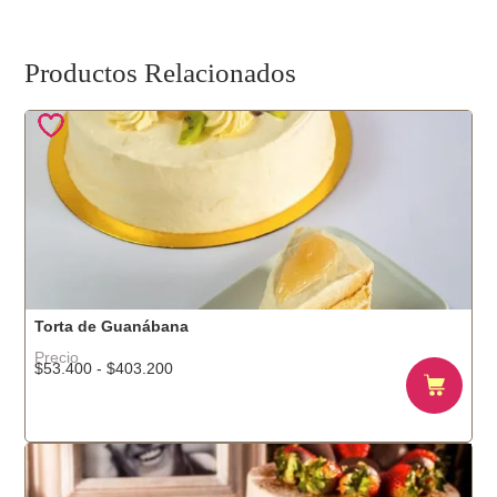
Productos Relacionados
Torta de Guanábana
Precio
Rango
$
53.400
-
$
403.200
de
precios:
desde
$53.400
hasta