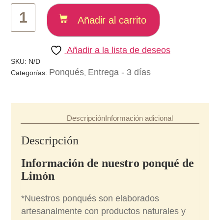
Ponqué
de
Añadir al carrito
Limón
cantidad
Añadir a la lista de deseos
SKU:
N/D
Ponqués
Entrega - 3 días
Categorías:
,
Descripción
Información adicional
Descripción
Información de nuestro ponqué de
Limón
*Nuestros ponqués son elaborados
artesanalmente con productos naturales y