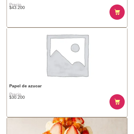
Precio
$
43.200
Papel de azucar
Precio
$
30.200