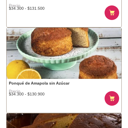
Precio
$
34.300
-
$
131.500
Ponqué de Amapola sin Azúcar
Precio
$
34.300
-
$
130.900