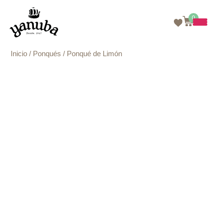
0
Skip
Inicio
/
Ponqués
/ Ponqué de Limón
to
content