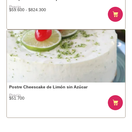
Precio
$
59.600
-
$
824.300
Postre Cheescake de Limón sin Azúcar
Precio
$
51.700