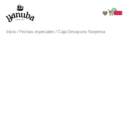
0
Skip
Inicio
/
Fechas especiales
/ Caja Desayuno Sorpresa
to
content