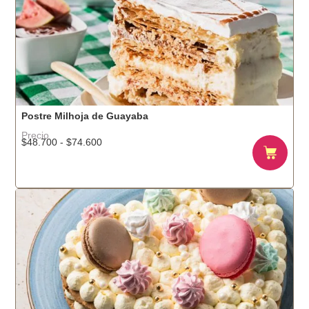
Postre Milhoja de Guayaba
Precio
$
48.700
-
$
74.600