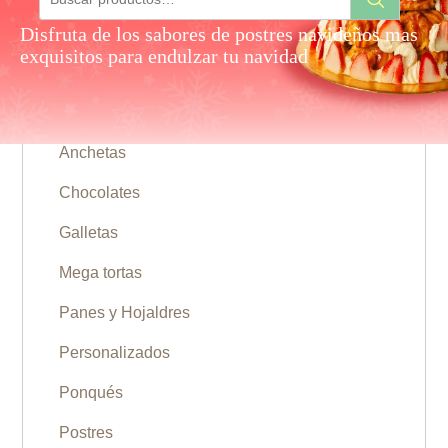
por:
Disfruta de los sabores de postres navideños mas
exquisitos para endulzar tu navidad
Categorías
Anchetas
Chocolates
Galletas
Mega tortas
Panes y Hojaldres
Personalizados
Ponqués
Postres