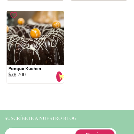
Ponqué Kuchen
$
78.700
Precio
SUSCRÍBETE A NUESTRO BLOG