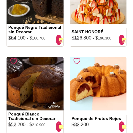
Ponqué Negro Tradicional
sin Decorar
SAINT HONORÉ
$
64.100
$
$
126.800
$
-
-
166.700
196.300
Precio
Precio
Ponqué Blanco
Tradicional sin Decorar
Ponqué de Frutos Rojos
$
52.200
$
$
82.200
-
210.900
Precio
Precio