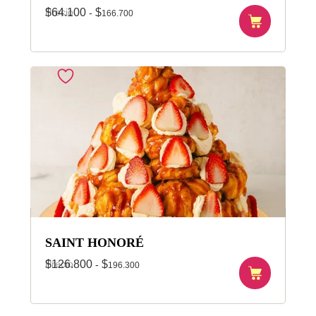
Precio
$
64.100
$
-
166.700
SAINT HONORÉ
Precio
$
126.800
$
-
196.300