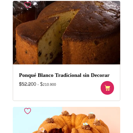
Ponqué Blanco Tradicional sin Decorar
Precio
$
52.200
$
-
210.900